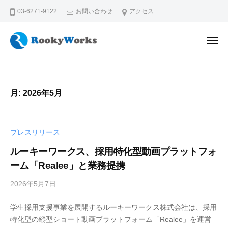
コ
03-6271-9122
お問い合わせ
アクセス
ン
テ
メ
ン
ニ
ュ
ル
学
ツ
ー
ー
生
へ
の
キ
ス
月:
2026年5月
未
ー
キ
来
ワ
ッ
に
ー
プ
プレスリリース
、
ク
輝
ルーキーワークス、採用特化型動画プラットフォ
ス
く
ーム「Realee」と業務提携
株
出
2026年5月7日
b
式
会
y
い
会
学生採用支援事業を展開するルーキーワークス株式会社は、採用
R
を
社
特化型の縦型ショート動画プラットフォーム「Realee」を運営
o