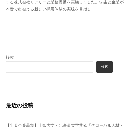
する株式会社リアリーと業務提携を実施しました。学生と企業が
o
本音で出会える新しい採用体験の実現を目指し...
k
y
w
o
r
k
s
検索
.
i
検索
n
c
最近の投稿
【出展企業募集】上智大学・北海道大学共催「グローバル人材・