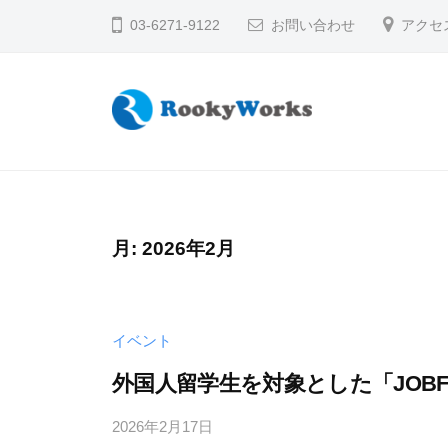
コ
03-6271-9122
お問い合わせ
アクセ
ン
テ
ン
ツ
ル
学
へ
生
ー
ス
の
キ
キ
未
ー
月:
2026年2月
ッ
来
ワ
プ
に
ー
、
ク
イベント
輝
ス
く
外国人留学生を対象とした「JOBFA
株
出
2026年2月17日
b
会
式