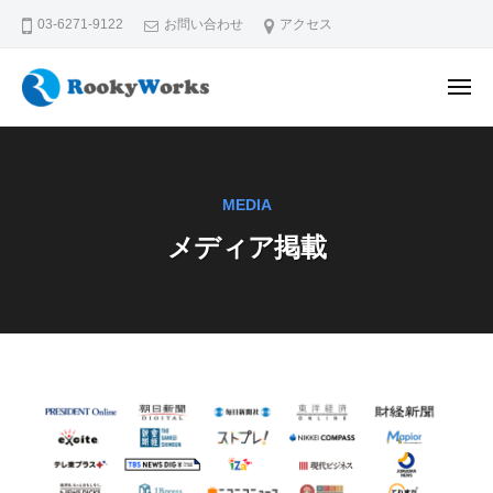
コ
03-6271-9122
お問い合わせ
アクセス
ン
テ
メ
ン
ニ
ュ
ル
学
ツ
ー
ー
生
へ
の
キ
ス
MEDIA
未
ー
キ
来
メディア掲載
ワ
ッ
に
ー
プ
、
ク
輝
ス
く
株
出
式
会
メ
い
会
デ
を
社
ィ