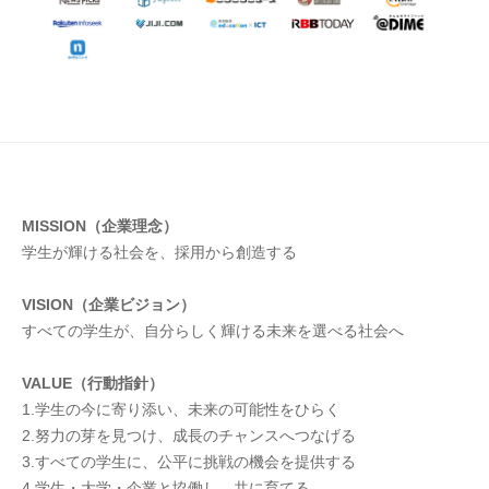
ア
掲
載
2026
年
1
MISSION（企業理念）
月
学生が輝ける社会を、採用から創造する
25
日
VISION（企業ビジョン）
by
すべての学生が、自分らしく輝ける未来を選べる社会へ
Rookyworks.inc
VALUE（行動指針）
1.学生の今に寄り添い、未来の可能性をひらく
2.努力の芽を見つけ、成長のチャンスへつなげる
3.すべての学生に、公平に挑戦の機会を提供する
4.学生・大学・企業と協働し、共に育てる