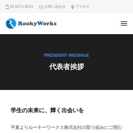
コ
03-6271-9122
お問い合わせ
アクセス
ン
テ
メ
ン
ニ
ュ
ル
学
ツ
ー
ー
生
へ
の
キ
ス
PRESIDENT MESSAGE
未
ー
キ
来
代表者挨拶
ワ
ッ
に
ー
プ
、
ク
輝
ス
く
株
出
式
会
代
学生の未来に、輝く出会いを
い
会
表
を
社
平素よりルーキーワークス株式会社の取り組みにご関心
者