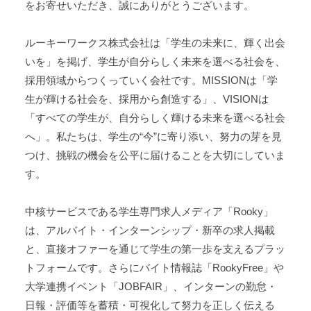
をお寄せいただき、誠にありがとうございます。
挨
ルーキーワークス株式会社は「学生の未来に、輝く出会
拶
いを」を掲げ、学生が自分らしく未来を選べる社会を、
2026
採用領域からつくっていく会社です。MISSIONは「学
年
生が輝ける社会を、採用から創造する」、VISIONは
1
「すべての学生が、自分らしく輝ける未来を選べる社会
月
へ」。私たちは、学生の“今”に寄り添い、努力の芽を見
25
つけ、挑戦の機会を公平に届けることを大切にしていま
日
す。
by
Rookyworks.inc
中核サービスである学生専門求人メディア「Rooky」
は、アルバイト・インターンシップ・新卒の求人掲載
と、直接オファーを通じて学生の第一歩を支えるプラッ
トフォームです。さらにバイト情報誌「RookyFree」や
大学連携イベント「JOBFAIR」、インターンの勤怠・
日報・評価等を蓄積・可視化して努力を正しく伝える